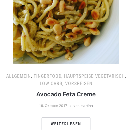
ALLGEMEIN
,
FINGERFOOD
,
HAUPTSPEISE VEGETARISCH
,
LOW CARB
,
VORSPEISEN
Avocado Feta Creme
19. Oktober 2017
von
martina
WEITERLESEN