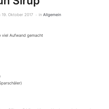
n Sirup
m
19. Oktober 2017
in
Allgemein
ne viel Aufwand gemacht
)
Sparschäler)